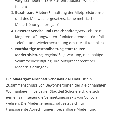
vorgeschriebene 15 % Kostenreduktion, wo diese
fehlen)
Bezahlbare Mieten
(Einhaltung der Mietpreisbremse
und des Mietwuchergesetzes; keine mehrfachen
Mieterhöhungen pro Jahr)
Besserer Service und Erreichbarkeit
(Servicebüro mit
längeren Öffnungszeiten, funktionierendes Härtefall-
Telefon und Wiederherstellung des E-Mail-Kontakts)
Nachhaltige Instandhaltung statt teurer
Modernisierung
(Regelmäßige Wartung, nachhaltige
Schimmelbeseitigung und Mitspracherecht bei
Modernisierungen)
Die
Mietergemeinschaft Sch
ö
nefelder H
ö
fe
ist ein
Zusammenschluss von Bewohner:innen der gleichnamigen
Wohnanlage im Leipziger Stadtteil Schönefeld, die sich
gemeinsam gegen die Vermietungspraxis von Vonovia
wehren. Die Mietergemeinschaft setzt sich für
transparente Abrechnungen, bezahlbare Mieten und