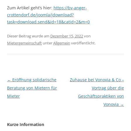
Zum Artikel geht’s hier:
https://bv-anger-
crottendorf.de/joomla/jdownload?
task=download.send&id=18&catid=2&m=0
Dieser Beitrag wurde am
Dezember 15, 2022
von
Mietergemeinschaft
unter
Allgemein
veröffentlicht.
Beitragsnavigation
←
Eröffnung solidarische
Zuhause bei Vonovia & Co –
Beratung von Mietern für
Vortrag über die
Mieter
Geschäftspraktiken von
Vonovia
→
Kurze Information