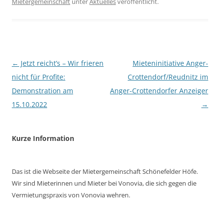
Mietergemeinschaft
unter
Aktuelles
veröffentlicht.
Beitragsnavigation
←
Jetzt reicht’s – Wir frieren
Mieteninitiative Anger-
nicht für Profite:
Crottendorf/Reudnitz im
Demonstration am
Anger-Crottendorfer Anzeiger
15.10.2022
→
Kurze Information
Das ist die Webseite der Mietergemeinschaft Schönefelder Höfe.
Wir sind Mieterinnen und Mieter bei Vonovia, die sich gegen die
Vermietungspraxis von Vonovia wehren.