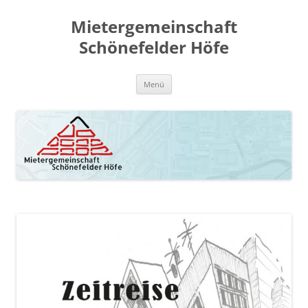
Zum
Inhalt
Mietergemeinschaft
springen
Schönefelder Höfe
Menü